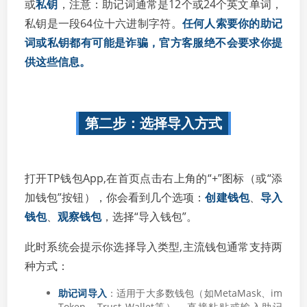
或
私钥
，注意：助记词通常是12个或24个英文单词，
私钥是一段64位十六进制字符。
任何人索要你的助记
词或私钥都有可能是诈骗，官方客服绝不会要求你提
供这些信息。
第二步：选择导入方式
打开TP钱包App,在首页点击右上角的“+”图标（或“添
加钱包”按钮），你会看到几个选项：
创建钱包
、
导入
钱包
、
观察钱包
，选择“导入钱包”。
此时系统会提示你选择导入类型,主流钱包通常支持两
种方式：
助记词导入
：适用于大多数钱包（如MetaMask、im
Token、Trust Wallet等），直接粘贴或输入助记