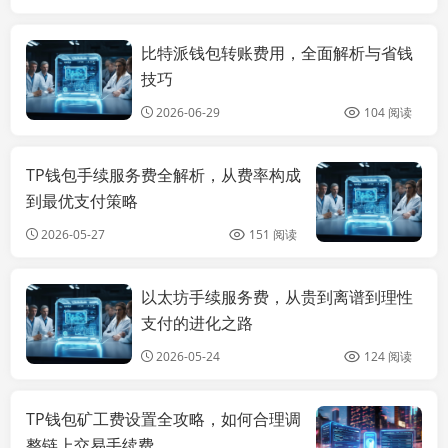
比特派钱包转账费用，全面解析与省钱
最新imtoken安
卓版
技巧
2026-06-29
104 阅读
TP钱包手续服务费全解析，从费率构成
到最优支付策略
2026-05-27
151 阅读
以太坊手续服务费，从贵到离谱到理性
imtoken正版下
载
支付的进化之路
2026-05-24
124 阅读
TP钱包矿工费设置全攻略，如何合理调
整链上交易手续费