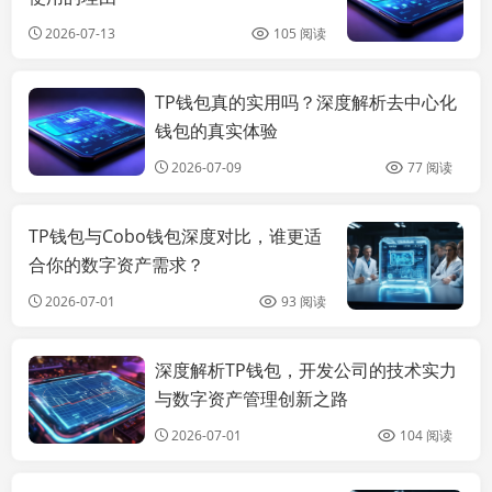
2026-07-13
105 阅读
TP钱包真的实用吗？深度解析去中心化
imtoken钱包推
荐
钱包的真实体验
2026-07-09
77 阅读
TP钱包与Cobo钱包深度对比，谁更适
合你的数字资产需求？
2026-07-01
93 阅读
深度解析TP钱包，开发公司的技术实力
imtoken钱包推
荐
与数字资产管理创新之路
2026-07-01
104 阅读