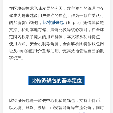
在区块链技术飞速发展的今天，数字资产的管理与存
储成为越来越多用户关注的焦点，作为一款广受认可
的加密货币钱包，
比特派钱包
（Bitpie）凭借其多链
支持、私钥本地存储、跨链兑换等核心功能，在全球
范围内积累了庞大的用户群体，本文将从功能特点、
使用方式、安全机制等角度，全面解析比特派钱包网
址及app的使用价值,帮助用户更高效地管理自己的数
字资产。
比特派钱包的基本定位
比特派钱包是一款去中心化多链钱包，支持比特币、
以太坊、EOS、波场、币安智能链等主流公链，同时