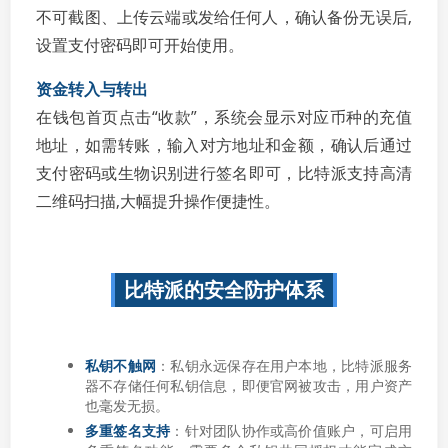
不可截图、上传云端或发给任何人，确认备份无误后,
设置支付密码即可开始使用。
资金转入与转出
在钱包首页点击“收款”，系统会显示对应币种的充值
地址，如需转账，输入对方地址和金额，确认后通过
支付密码或生物识别进行签名即可，比特派支持高清
二维码扫描,大幅提升操作便捷性。
比特派的安全防护体系
私钥不触网
：私钥永远保存在用户本地，比特派服务
器不存储任何私钥信息，即便官网被攻击，用户资产
也毫发无损。
多重签名支持
：针对团队协作或高价值账户，可启用