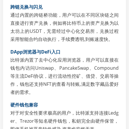
跨链兑换与闪兑
通过内置的跨链桥功能，用户可以在不同区块链之间
直接进行资产兑换，例如将比特币上的资产兑换为以
太坊上的USDT，无需经过中心化交易所，兑换过程
采用智能合约自动执行，手续费透明,到账速度快。
DApp浏览器与DeFi入口
比特派内置了去中心化应用浏览器，用户可以直接在
钱包内访问Uniswap、PancakeSwap、Compound
等主流DeFi协议，进行流动性挖矿、借贷、交易等操
作，钱包还支持NFT的查看与转账,满足数字藏品爱好
者的需求。
硬件钱包兼容
对于对安全性要求极高的用户，比特派支持连接Ledg
er、Trezor等知名硬件钱包，私钥完全由硬件保管，
即使手机被恶意软件感染,资产也安然无恙。