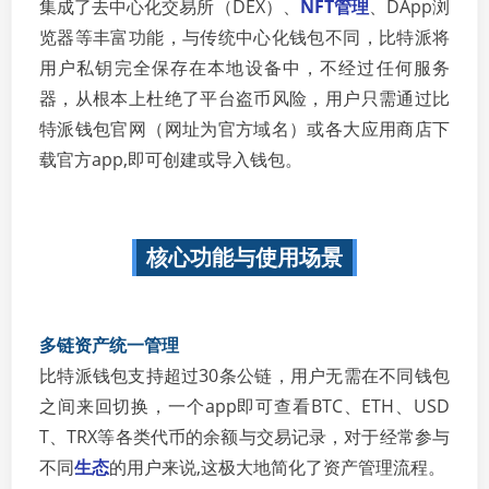
集成了去中心化交易所（DEX）、
NFT管理
、DApp浏
览器等丰富功能，与传统中心化钱包不同，比特派将
用户私钥完全保存在本地设备中，不经过任何服务
器，从根本上杜绝了平台盗币风险，用户只需通过比
特派钱包官网（网址为官方域名）或各大应用商店下
载官方app,即可创建或导入钱包。
核心功能与使用场景
多链资产统一管理
比特派钱包支持超过30条公链，用户无需在不同钱包
之间来回切换，一个app即可查看BTC、ETH、USD
T、TRX等各类代币的余额与交易记录，对于经常参与
不同
生态
的用户来说,这极大地简化了资产管理流程。