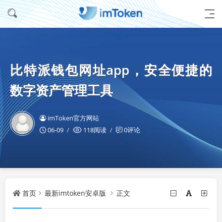
比特派钱包网址app，安全便捷的
数字资产管理工具
imToken官方网站
06-09
118阅读
0评论
首页
最新imtoken安卓版
正文