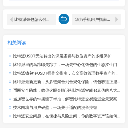
比特派钱包怎么付款，新手操作指南与实用技巧
华为手机用户指南，如何安全下载比特派钱包
相关阅读
比特派USDT无法转出的深层逻辑与数位资产的多维保护
比特派里的马蹄印失踪了，一场去中心化钱包的生态罗生门
比特派钱包转USDT操作全指南，安全高效管理数字资产的细节与技巧
比特派最新更新，从多链聚合到合规化保险，钱包赛道正迎来隐形革命
币圈安全防线，教你火眼金睛识别比特派Wallet真伪的八大细节
当加密世界的钟摆慢了半拍，解密比特派交易延迟全景观察
技术围墙与用户破壁，一场关于适配的漫长拉锯
比特派安全问题，在便捷与风险之间，你的数字资产该如何自处？