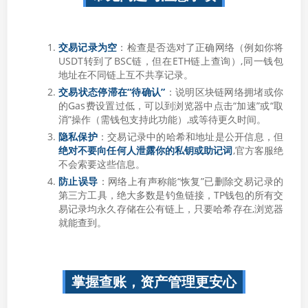
交易记录为空
：检查是否选对了正确网络（例如你将
USDT转到了BSC链，但在ETH链上查询）,同一钱包
地址在不同链上互不共享记录。
交易状态停滞在“待确认”
：说明区块链网络拥堵或你
的Gas费设置过低，可以到浏览器中点击“加速”或“取
消”操作（需钱包支持此功能）,或等待更久时间。
隐私保护
：交易记录中的哈希和地址是公开信息，但
绝对不要向任何人泄露你的私钥或助记词
,官方客服绝
不会索要这些信息。
防止误导
：网络上有声称能“恢复”已删除交易记录的
第三方工具，绝大多数是钓鱼链接，TP钱包的所有交
易记录均永久存储在公有链上，只要哈希存在,浏览器
就能查到。
掌握查账，资产管理更安心